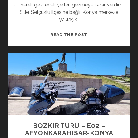
dönerek gezilecek yerleri gezmeye karar verdim.
Sille, Selçuklu ilçesine bağlı, Konya merkeze
yaklaşık…
BOZKIR
READ THE POST
TURU
–
E03
–
KONYA-
KAPADOKYA
BOZKIR TURU – E02 –
AFYONKARAHISAR-KONYA