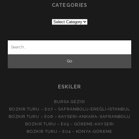
CATEGORIES
Categories
Search
for:
ESKILER
BURSA GEZISI
BOZKIR TURU – E07 – SAFRANBOLU-EREĞLI-İSTANBUL
BOZKIR TURU – E06 – KAYSERI-ANKARA-SAFRANBOLU
BOZKIR TURU – E05 – GÖREME-KAYSERI
BOZKIR TURU – E04 – KONYA-GÖREME