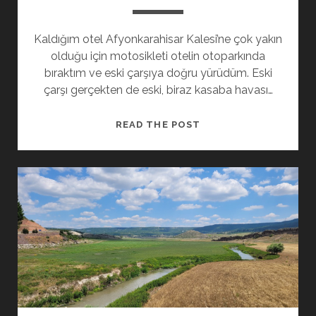
Kaldığım otel Afyonkarahisar Kalesi’ne çok yakın
olduğu için motosikleti otelin otoparkında
bıraktım ve eski çarşıya doğru yürüdüm. Eski
çarşı gerçekten de eski, biraz kasaba havası…
BOZKIR
READ THE POST
TURU
–
E02
–
AFYONKARAHISAR-
KONYA