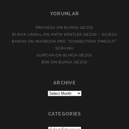
YORUMLAR
PROVEGA
ON
BURSA GEZISI
BURAK ÜNSAL
ON
ANTIK KENTLER GEZISI – S01E02
BARAN
ON
MACBOOK PRO “CONNECTION TIMEOUT”
SORUNU
GURCAN
ON
BURSA GEZISI
BSK
ON
BURSA GEZISI
ARCHIVE
Archive
CATEGORIES
Categories