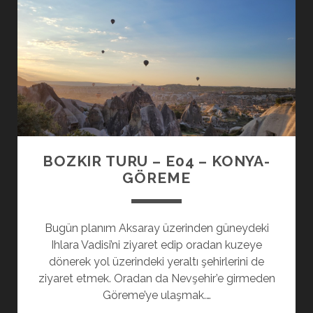
E05
–
GÖREME-
KAYSERI
BOZKIR TURU – E04 – KONYA-
GÖREME
Bugün planım Aksaray üzerinden güneydeki
Ihlara Vadisi’ni ziyaret edip oradan kuzeye
dönerek yol üzerindeki yeraltı şehirlerini de
ziyaret etmek. Oradan da Nevşehir’e girmeden
Göreme’ye ulaşmak.…