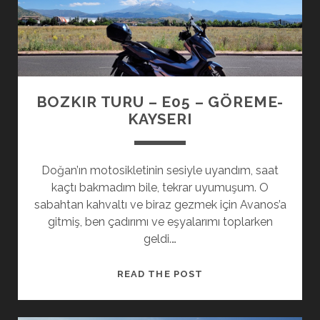
SAFRANBOLU
BOZKIR TURU – E05 – GÖREME-
KAYSERI
Doğan’ın motosikletinin sesiyle uyandım, saat
kaçtı bakmadım bile, tekrar uyumuşum. O
sabahtan kahvaltı ve biraz gezmek için Avanos’a
gitmiş, ben çadırımı ve eşyalarımı toplarken
geldi.…
BOZKIR
READ THE POST
TURU
–