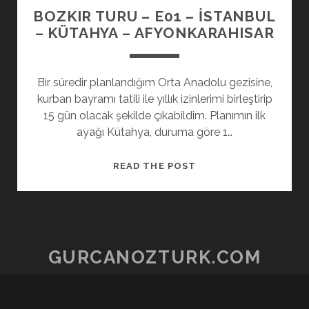
BOZKIR TURU – E01 – İSTANBUL
– KÜTAHYA – AFYONKARAHISAR
Bir süredir planlandığım Orta Anadolu gezisine,
kurban bayramı tatili ile yıllık izinlerimi birleştirip
15 gün olacak şekilde çıkabildim. Planımın ilk
ayağı Kütahya, duruma göre 1…
BOZKIR
READ THE POST
TURU
–
E01
–
İSTANBUL
GURCANOZTURK.COM
–
KÜTAHYA
–