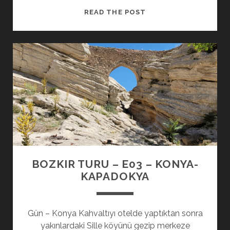
BOZKIR
READ THE POST
TURU
–
E04
–
KONYA-
GÖREME
BOZKIR TURU – E03 – KONYA-
KAPADOKYA
Gün – Konya Kahvaltıyı otelde yaptıktan sonra
yakınlardaki Sille köyünü gezip merkeze