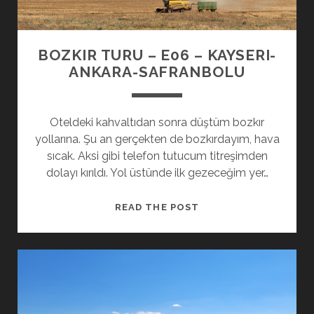
BOZKIR TURU – E06 – KAYSERI-
ANKARA-SAFRANBOLU
Oteldeki kahvaltıdan sonra düştüm bozkır
yollarına. Şu an gerçekten de bozkırdayım, hava
sıcak. Aksi gibi telefon tutucum titreşimden
dolayı kırıldı. Yol üstünde ilk gezeceğim yer…
BOZKIR
READ THE POST
TURU
–
E06
–
KAYSERI-
ANKARA-