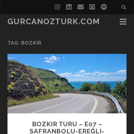
instagram
linkedin
email
github
spotify
GURCANOZTURK.COM
TAG:
BOZKIR
BOZKIR TURU – E07 –
SAFRANBOLU-EREĞLI-