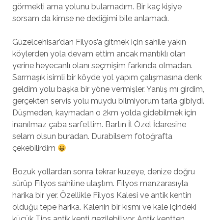
görmekti ama yolunu bulamadım. Bir kaç kişiye
sorsam da kimse ne dediğimi bile anlamadı.
Güzelcehisar’dan Filyos’a gitmek için sahile yakın
köylerden yola devam ettim ancak mantıklı olan
yerine heyecanlı olanı seçmişim farkında olmadan.
Sarmaşık isimli bir köyde yol yapım çalışmasına denk
geldim yolu başka bir yöne vermişler. Yanlış mı girdim,
gerçekten servis yolu muydu bilmiyorum tarla gibiydi.
Düşmeden, kaymadan o 2km yolda gidebilmek için
inanılmaz çaba sarfettim. Bartın İl Özel İdaresi’ne
selam olsun buradan. Durabilsem fotoğrafta
çekebilirdim
Bozuk yollardan sonra tekrar kuzeye, denize doğru
sürüp Filyos sahiline ulaştım. Filyos manzarasıyla
harika bir yer. Özellikle Filyos Kalesi ve antik kentin
olduğu tepe harika. Kalenin bir kısmı ve kale içindeki
küçük Tios antik kenti gezilebiliyor. Antik kentten