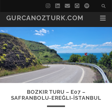
instagram
linkedin
email
github
spotify
GURCANOZTURK.COM
BOZKIR TURU – E07 –
SAFRANBOLU-EREĞLI-İSTANBUL