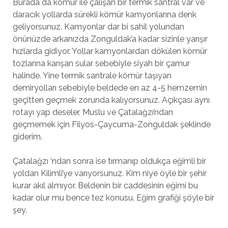
Burada da kömür ile çalışan bir termik santral var ve
daracık yollarda sürekli kömür kamyonlarına denk
geliyorsunuz. Kamyonlar dar bi sahil yolundan
önünüzde arkanızda Zonguldak’a kadar sizinle yarışır
hızlarda gidiyor. Yollar kamyonlardan dökülen kömür
tozlarına karışan sular sebebiyle siyah bir çamur
halinde. Yine termik santrale kömür taşıyan
demiryolları sebebiyle beldede en az 4-5 hemzemin
geçitten geçmek zorunda kalıyorsunuz. Açıkçası aynı
rotayı yap deseler, Muslu ve Çatalağzı’ndan
geçmemek için Filyos-Çaycuma-Zonguldak şeklinde
giderim.
Çatalağzı ‘ndan sonra ise tırmanıp oldukça eğimli bir
yoldan Kilimli’ye varıyorsunuz. Kim niye öyle bir şehir
kurar akıl almıyor. Beldenin bir caddesinin eğimi bu
kadar olur mu bence tez konusu. Eğim grafiği şöyle bir
şey.