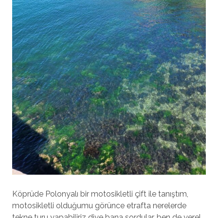
Köprüde Polonyalı bir motosikletli çift ile tanıştım,
motosikletli olduğumu görünce etrafta nerelerde
tekne turu yapabiliriz diye bana sordular, ben de yerel