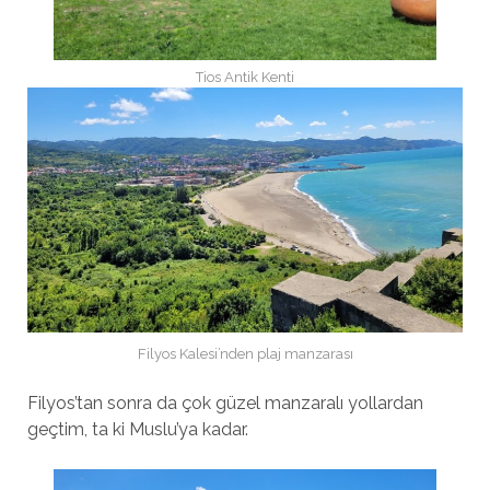
Tios Antik Kenti
Filyos Kalesi’nden plaj manzarası
Filyos’tan sonra da çok güzel manzaralı yollardan
geçtim, ta ki Muslu’ya kadar.