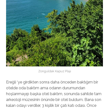
Zonguldak Kapuz Plajı
Ereğli ‘ye girdikten sonra daha önceden baktığım bir
otelde oda baktım ama odanın durumundan
hoşlanmayıp başka otel baktım, sonunda sahilde tam
arkeoloji müzesinin önünde bir otel buldum. Bana son
kalan odayı verdiler, 3 kişilik bir çatı katı odası. Önce