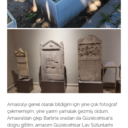
Amasra’yı genel olarak bildiğim için yine çok fotoğraf
çekmemişim, yine yarım yamalak gezmiş oldum.
Amasra’dan çıkıp Bartın’a oradan da Güzelcehisar’a
doğru gittim, amacım Güzelcehisar Lav Sütunları’nı