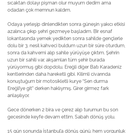
sıcaktan dolayı pişman olur muyum dedim ama
odadan çok memnun kaldım.
Odaya yerleşip dinlendikten sonra güneşin yakıcı etkisi
azalınca çıkıp şehri gezmeye başladım. Bir esnaf
lokantasında yemek yedikten sonra sahilde gençlerle
dolu bir 3. nesil kahveci buldum uzun bir süre oturdum,
sonra da kahvemi alıp sahile yürüyüşe çıktım. Şehrin
uzun bir sahili var, akşamları tüm şehir burada
yürüyormuş gibi dopdolu. Ereğli diğer Batı Karadeniz
kentlerinden daha hareketli gibi. Kilimli civarında
konuştuğum bir motosikletli kurye “Sen durma
Ereğli’ye git” derken haklıymış. Girer girmez fark
anlaşılıyor.
Gece dönerken 2 bira ve çerez alıp turumun bu son
gecesinde keyfe devam ettim. Sabah dönüş yolu.
15 gün sonunda İstanbul’a dönüş günü, hem yorgunluk