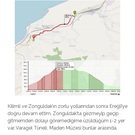
Kilimli ve Zonguldak’ın zorlu yollarından sonra Ereğli’ye
doğru devam ettim. Zonguldak’ta gezmeyip geçip
gitmemden dolayı göremediğime üzüldüğüm 1-2 yer
var, Varagel Tüneli, Maden Müzesi bunlar arasında.