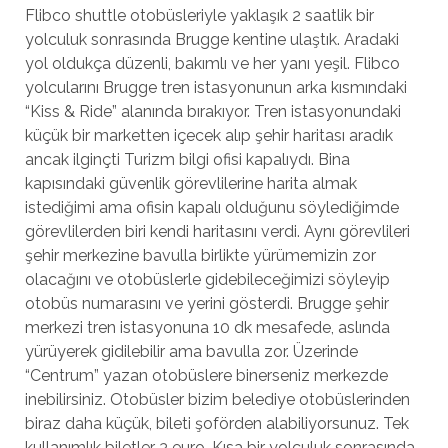
Flibco shuttle otobüsleriyle yaklaşık 2 saatlik bir
yolculuk sonrasında Brugge kentine ulaştık. Aradaki
yol oldukça düzenli, bakımlı ve her yanı yeşil. Flibco
yolcularını Brugge tren istasyonunun arka kısmındaki
“Kiss & Ride” alanında bırakıyor. Tren istasyonundaki
küçük bir marketten içecek alıp şehir haritası aradık
ancak ilginçti Turizm bilgi ofisi kapalıydı. Bina
kapısındaki güvenlik görevlilerine harita almak
istediğimi ama ofisin kapalı olduğunu söylediğimde
görevlilerden biri kendi haritasını verdi. Aynı görevlileri
şehir merkezine bavulla birlikte yürümemizin zor
olacağını ve otobüslerle gidebileceğimizi söyleyip
otobüs numarasını ve yerini gösterdi. Brugge şehir
merkezi tren istasyonuna 10 dk mesafede, aslında
yürüyerek gidilebilir ama bavulla zor. Üzerinde
“Centrum” yazan otobüslere binerseniz merkezde
inebilirsiniz. Otobüsler bizim belediye otobüslerinden
biraz daha küçük, bileti şoförden alabiliyorsunuz. Tek
kullanımlık biletler 3 euro. Kısa bir yolculuk sonrasında