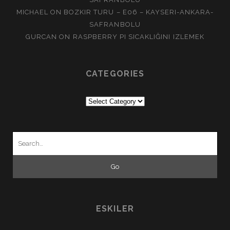
MICHAEL
ON
BOZKIR TURU – E06 – KAYSERI-ANKARA-
SAFRANBOLU
GURCAN
ON
RASPBERRY PI SICAKLIĞINI IZLEMEK
CATEGORIES
Categories
Search
for:
ESKILER