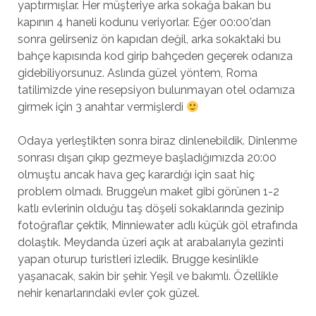
yaptırmışlar. Her müşteriye arka sokağa bakan bu
kapının 4 haneli kodunu veriyorlar. Eğer 00:00’dan
sonra gelirseniz ön kapıdan değil, arka sokaktaki bu
bahçe kapısında kod girip bahçeden geçerek odanıza
gidebiliyorsunuz. Aslında güzel yöntem, Roma
tatilimizde yine resepsiyon bulunmayan otel odamıza
girmek için 3 anahtar vermişlerdi
Odaya yerleştikten sonra biraz dinlenebildik. Dinlenme
sonrası dışarı çıkıp gezmeye başladığımızda 20:00
olmuştu ancak hava geç karardığı için saat hiç
problem olmadı. Brugge’un maket gibi görünen 1-2
katlı evlerinin olduğu taş döşeli sokaklarında gezinip
fotoğraflar çektik, Minniewater adlı küçük göl etrafında
dolaştık. Meydanda üzeri açık at arabalarıyla gezinti
yapan oturup turistleri izledik. Brugge kesinlikle
yaşanacak, sakin bir şehir. Yeşil ve bakımlı. Özellikle
nehir kenarlarındaki evler çok güzel.