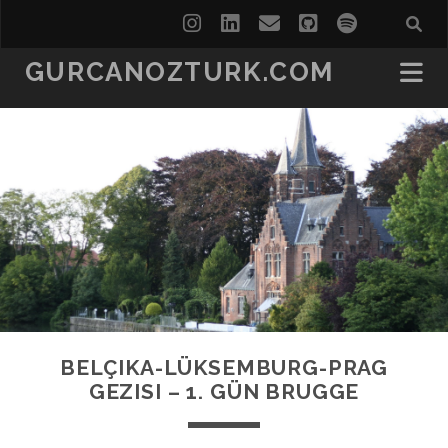
instagram
linkedin
email
github
spotify
GURCANOZTURK.COM
BELÇIKA-LÜKSEMBURG-PRAG
GEZISI – 1. GÜN BRUGGE