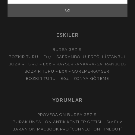
for:
ESKILER
BURSA GEZISI
BOZKIR TURU – E07 – SAFRANBOLU-EREĞLI-İSTANBUL
BOZKIR TURU – E06 – KAYSERI-ANKARA-SAFRANBOLU
BOZKIR TURU – E05 – GÖREME-KAYSERI
BOZKIR TURU – E04 – KONYA-GÖREME
YORUMLAR
PROVEGA
ON
BURSA GEZISI
BURAK ÜNSAL
ON
ANTIK KENTLER GEZISI – S01E02
BARAN
ON
MACBOOK PRO “CONNECTION TIMEOUT”