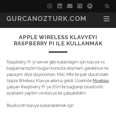
instagram
linkedin
email
github
spotify
GURCANOZTURK.COM
APPLE WIRELESS KLAVYEYI
RASPBERRY PI ILE KULLANMAK
Raspberry Pi ‘yi server gibi kullandığım için klavye vs
bağlamamıştım bugün konsola erişmem gerekince ne
yapayım diye düşünürken, Mac Mini ile pair durumdaki
Apple Wireless Klavye aklıma geldi. Üzerinde
Moebius
çalışan Raspberry Pi ‘ye SSH ile bağlanıp bluetooth
ayarlarını yaptım ve klavye ile çalışabildim.
Bluetooth klavye kullanabilmek için;