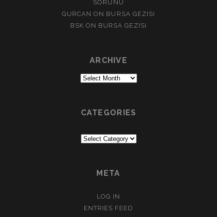
SORUNU
GURCAN
ON
BURSA GEZISI
BSK
ON
BURSA GEZISI
ARCHIVE
Archive
CATEGORIES
Categories
META
LOG IN
ENTRIES FEED