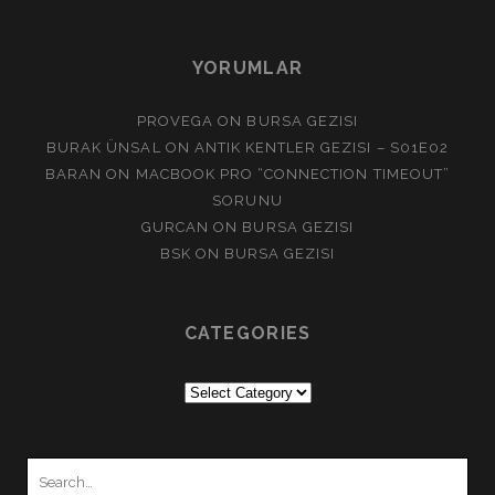
YORUMLAR
PROVEGA
ON
BURSA GEZISI
BURAK ÜNSAL
ON
ANTIK KENTLER GEZISI – S01E02
BARAN
ON
MACBOOK PRO “CONNECTION TIMEOUT”
SORUNU
GURCAN
ON
BURSA GEZISI
BSK
ON
BURSA GEZISI
CATEGORIES
Categories
Search