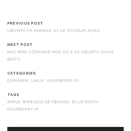
PREVIOUS POST
UBUNTU’YA PARMAK IZI ILE OTURUM AÇMA
NEXT POST
MAC MINI ÜZERINDE MAC OS X VE UBUNTU (DUAL
BOOT)
CATEGORIES
DONANIM
LINUX
RASPBERRY PI
TAGS
APPLE WIRELESS KEYBOARD
BLUETOOTH
RASPBERRY PI