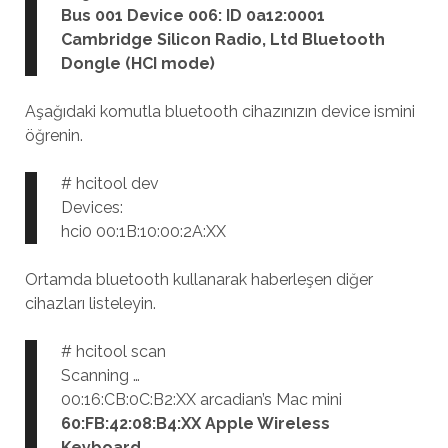
Bus 001 Device 006: ID 0a12:0001
Cambridge Silicon Radio, Ltd Bluetooth
Dongle (HCI mode)
Aşağıdaki komutla bluetooth cihazınızın device ismini
öğrenin.
# hcitool dev
Devices:
hci0 00:1B:10:00:2A:XX
Ortamda bluetooth kullanarak haberleşen diğer
cihazları listeleyin.
# hcitool scan
Scanning …
00:16:CB:0C:B2:XX arcadian’s Mac mini
60:FB:42:08:B4:XX Apple Wireless
Keyboard