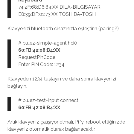
74:2F:68:D6:84:XX DILA-BILGISAYAR
E8:39:DF:01:73:XX TOSHIBA-TOSH
Klavyenizi bluetooth cihazınızla eşleştirin (pairing?).
# bluez-simple-agent hci0
60:FB:42:08:B4:XX
RequestPinCode
Enter PIN Code: 1234
Klavyeden 1234 tuşlayın ve daha sonra klavyenizi
bağlayın.
# bluez-test-input connect
60:FB:42:08:B4:XX
Artık klavyeniz çalışıyor olmalı, Pi ‘yi reboot ettiğinizde
klavyeniz otomatik olarak bağlanacaktır.