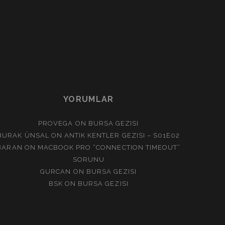
YORUMLAR
PROVEGA
ON
BURSA GEZISI
BURAK ÜNSAL
ON
ANTIK KENTLER GEZISI – S01E02
BARAN
ON
MACBOOK PRO “CONNECTION TIMEOUT”
SORUNU
GURCAN
ON
BURSA GEZISI
BSK
ON
BURSA GEZISI