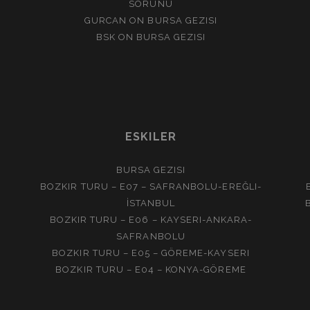
SORUNU
GURCAN
ON
BURSA GEZISI
BSK
ON
BURSA GEZISI
ESKILER
BURSA GEZISI
BOZKIR TURU – E07 – SAFRANBOLU-EREĞLI-
İSTANBUL
BOZKIR TURU – E06 – KAYSERI-ANKARA-
SAFRANBOLU
BOZKIR TURU – E05 – GÖREME-KAYSERI
BOZKIR TURU – E04 – KONYA-GÖREME