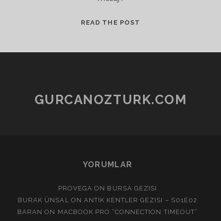
EVOLUTION
READ THE POST
–
EXCHANGE
GURCANOZTURK.COM
YORUMLAR
PROVEGA
ON
BURSA GEZISI
BURAK ÜNSAL
ON
ANTIK KENTLER GEZISI – S01E02
BARAN
ON
MACBOOK PRO “CONNECTION TIMEOUT”