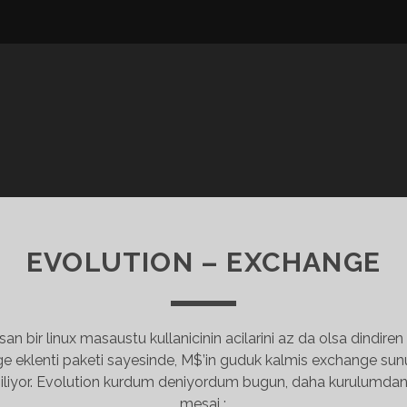
EVOLUTION – EXCHANGE
san bir linux masaustu kullanicinin acilarini az da olsa dindir
e eklenti paketi sayesinde, M$’in guduk kalmis exchange sunuc
alabiliyor. Evolution kurdum deniyordum bugun, daha kurulumdan
mesaj :