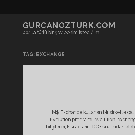
GURCANOZTURK.COM
başka türlü bir şey benim istediğim
TAG:
EXCHANGE
M$ Exchange kullanan bir sirkette cali
Evolution programi, evolution-exchang
bilgilerini, kisi adlarini DC sunucudan 