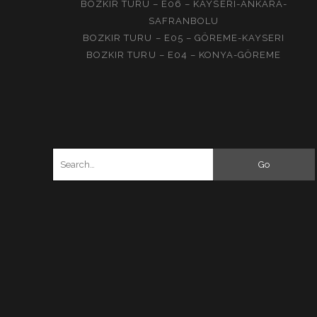
BOZKIR TURU – E06 – KAYSERI-ANKARA-
SAFRANBOLU
BOZKIR TURU – E05 – GÖREME-KAYSERI
BOZKIR TURU – E04 – KONYA-GÖREME
Search
for: