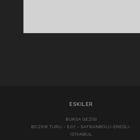
ESKILER
BURSA GEZISI
BOZKIR TURU – E07 – SAFRANBOLU-EREĞLI-
İSTANBUL