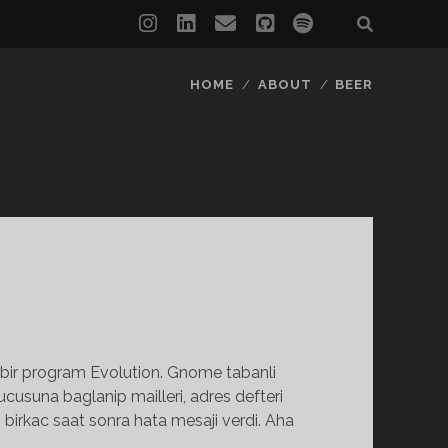
instagram
linkedin
email
github
spotify
HOME
ABOUT
BEER
en bir program Evolution. Gnome tabanli
usuna baglanip mailleri, adres defteri
 birkac saat sonra hata mesaji verdi. Aha