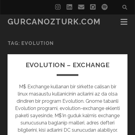
instagram
linkedin
email
github
spotify
GURCANOZTURK.COM
TAG:
EVOLUTION
EVOLUTION – EXCHANGE
M$ Exchange kullanan bir sirkette calisan bir
linux masaustu kullanicinin acilarini az da olsa
dindiren bir program Evolution. Gnome tabanli
Evolution programi, evolution-exchange eklenti
paketi sayesinde, M$’in guduk kalmis exchange
sunucusuna baglanip mailleri, adres defteri
bilgilerini, kisi adlarini DC sunucudan alabiliyor.