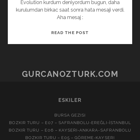
Evolution kurdum deniyordum bugun, daha
kurulumdan birkac saat sonra hata mesaji verdi.
Aha mesaj :
EVOLUTION
READ THE POST
–
EXCHANGE
GURCANOZTURK.COM
ESKILER
BURSA GEZISI
BOZKIR TURU – E07 – SAFRANBOLU-EREĞLI-İSTANBUL
BOZKIR TURU – E06 – KAYSERI-ANKARA-SAFRANBOLU
BOZKIR TURU – E05 – GÖREME-KAYSERI