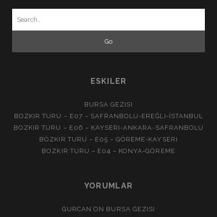
Search
for:
ESKILER
BURSA GEZISI
BOZKIR TURU – E07 – SAFRANBOLU-EREĞLI-İSTANBUL
BOZKIR TURU – E06 – KAYSERI-ANKARA-SAFRANBOLU
BOZKIR TURU – E05 – GÖREME-KAYSERI
BOZKIR TURU – E04 – KONYA-GÖREME
YORUMLAR
GURCAN
ON
BURSA GEZISI