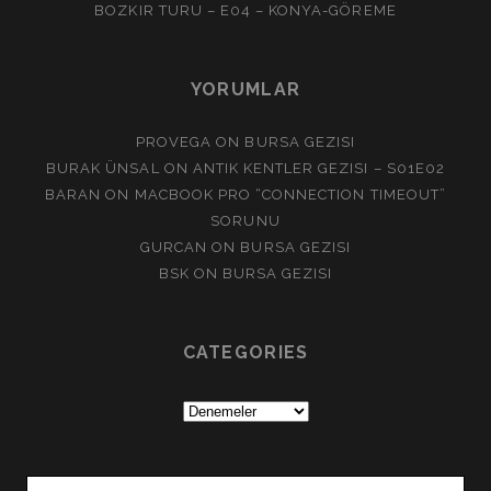
BOZKIR TURU – E04 – KONYA-GÖREME
YORUMLAR
PROVEGA
ON
BURSA GEZISI
BURAK ÜNSAL
ON
ANTIK KENTLER GEZISI – S01E02
BARAN
ON
MACBOOK PRO “CONNECTION TIMEOUT”
SORUNU
GURCAN
ON
BURSA GEZISI
BSK
ON
BURSA GEZISI
CATEGORIES
Categories
Search