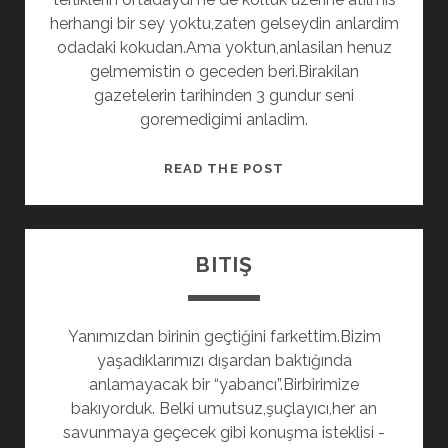
herhangi bir sey yoktu,zaten gelseydin anlardim
odadaki kokudan.Ama yoktun,anlasilan henuz
gelmemistin o geceden beri.Birakilan
gazetelerin tarihinden 3 gundur seni
goremedigimi anladim.
GIDIŞ
READ THE POST
BITIŞ
Yanımızdan birinin geçtiğini farkettim.Bizim
yaşadıklarımızı dışardan baktığında
anlamayacak bir “yabancı”.Birbirimize
bakıyorduk. Belki umutsuz,şuçlayıcı,her an
savunmaya geçecek gibi konuşma isteklisi -