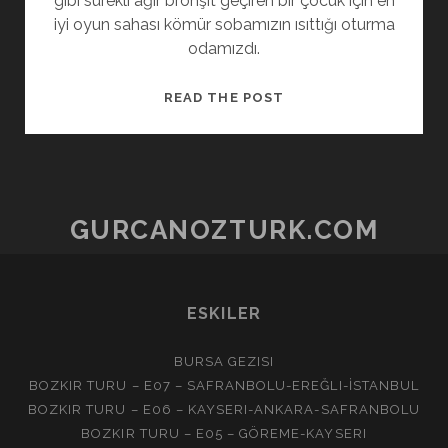
gibi sürekli ağır bronşit geçiren bir çocuk için en
iyi oyun sahası kömür sobamızın ısıttığı oturma
odamızdı.
KIŞ
READ THE POST
GURCANOZTURK.COM
ESKILER
BURSA GEZISI
BOZKIR TURU – E07 – SAFRANBOLU-EREĞLI-İSTANBUL
BOZKIR TURU – E06 – KAYSERI-ANKARA-SAFRANBOLU
BOZKIR TURU – E05 – GÖREME-KAYSERI