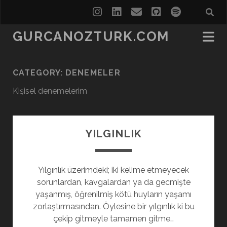
instagram
linkedin
email
github
spotify
GURCANOZTURK.COM
CATEGORY:
DENEMELER
Kişisel denemelerim
YILGINLIK
Yılgınlık üzerimdeki; iki kelime etmeyecek
sorunlardan, kavgalardan ya da gecmişte
yaşanmış, öğrenilmiş kötü huyların yaşamı
zorlaştırmasından. Öylesine bir yılgınlık ki bu
çekip gitmeyle tamamen gitme…