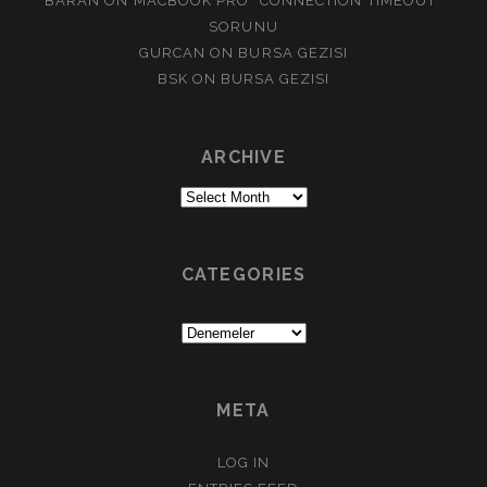
BARAN
ON
MACBOOK PRO “CONNECTION TIMEOUT”
SORUNU
GURCAN
ON
BURSA GEZISI
BSK
ON
BURSA GEZISI
ARCHIVE
Archive
CATEGORIES
Categories
META
LOG IN