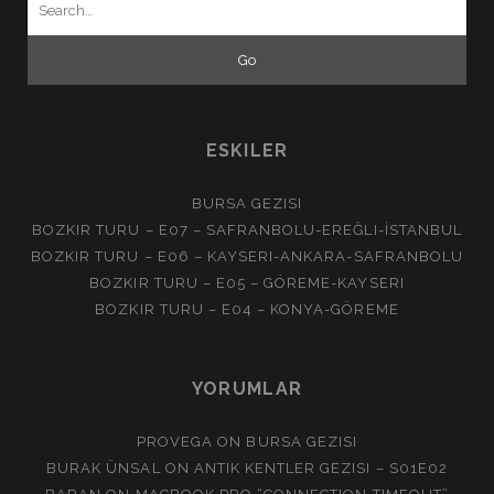
for:
ESKILER
BURSA GEZISI
BOZKIR TURU – E07 – SAFRANBOLU-EREĞLI-İSTANBUL
BOZKIR TURU – E06 – KAYSERI-ANKARA-SAFRANBOLU
BOZKIR TURU – E05 – GÖREME-KAYSERI
BOZKIR TURU – E04 – KONYA-GÖREME
YORUMLAR
PROVEGA
ON
BURSA GEZISI
BURAK ÜNSAL
ON
ANTIK KENTLER GEZISI – S01E02