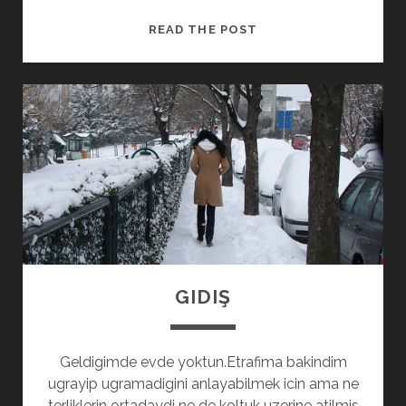
YILGINLIK
READ THE POST
GIDIŞ
Geldigimde evde yoktun.Etrafima bakindim
ugrayip ugramadigini anlayabilmek icin ama ne
terliklerin ortadaydi ne de koltuk uzerine atilmis