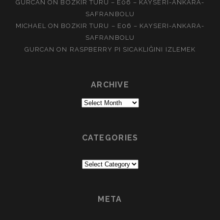
GURCAN
ON
BOZKIR TURU – E06 – KAYSERI-ANKARA-
SAFRANBOLU
MICHAEL
ON
BOZKIR TURU – E06 – KAYSERI-ANKARA-
SAFRANBOLU
GURCAN
ON
RASPBERRY PI SICAKLIĞINI IZLEMEK
ARCHIVE
Archive
CATEGORIES
Categories
META