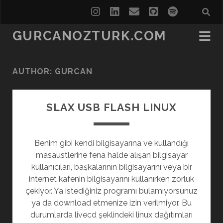
instagram
linkedin
email
github
spotify
GURCANOZTURK.COM
AUTHOR:
GURCAN
SLAX USB FLASH LINUX
Benim gibi kendi bilgisayarına ve kullandığı
masaüstlerine fena halde alışan bilgisayar
kullanıcıları, başkalarının bilgisayarını veya bir
internet kafenin bilgisayarını kullanırken zorluk
çekiyor. Ya istediğiniz programı bulamıyorsunuz
ya da download etmenize izin verilmiyor. Bu
durumlarda livecd şeklindeki linux dağıtımları