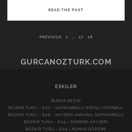
KIŞ
READ THE POST
POSTS
PREVIOUS
1
…
17
18
PAGINATION
GURCANOZTURK.COM
ESKILER
BURSA GEZISI
BOZKIR TURU – E07 – SAFRANBOLU-EREĞLI-İSTANBUL
BOZKIR TURU – E06 – KAYSERI-ANKARA-SAFRANBOLU
BOZKIR TURU – E05 – GÖREME-KAYSERI
BOZKIR TURU – E04 – KONYA-GÖREME