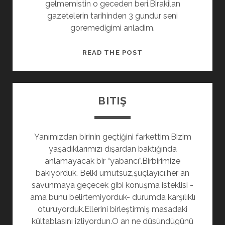
gelmemistin o geceden beri.Birakilan
gazetelerin tarihinden 3 gundur seni
goremedigimi anladim.
GIDIŞ
READ THE POST
BITIŞ
Yanımızdan birinin geçtiğini farkettim.Bizim
yaşadıklarımızı dışardan baktığında
anlamayacak bir “yabancı”.Birbirimize
bakıyorduk. Belki umutsuz,şuçlayıcı,her an
savunmaya geçecek gibi konuşma isteklisi -
ama bunu belirtemiyorduk- durumda karşılıklı
oturuyorduk.Ellerini birleştirmiş masadaki
kültablasını izliyordun.O an ne düsündügünü