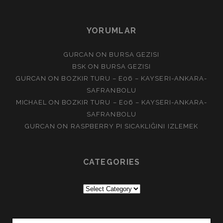
YORUMLAR
GURCAN
ON
BURSA GEZISI
BSK
ON
BURSA GEZISI
GURCAN
ON
BOZKIR TURU – E06 – KAYSERI-ANKARA-
SAFRANBOLU
MICHAEL
ON
BOZKIR TURU – E06 – KAYSERI-ANKARA-
SAFRANBOLU
GURCAN
ON
RASPBERRY PI SICAKLIĞINI IZLEMEK
CATEGORIES
Categories