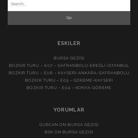
Search
for:
ESKILER
BURSA GEZISI
BOZKIR TURU – E07 – SAFRANBOLU-EREĞLI-İSTANBUL
BOZKIR TURU – E06 – KAYSERI-ANKARA-SAFRANBOLU
BOZKIR TURU – E05 – GÖREME-KAYSERI
BOZKIR TURU – E04 – KONYA-GÖREME
YORUMLAR
GURCAN
ON
BURSA GEZISI
BSK
ON
BURSA GEZISI