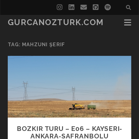
instagram
linkedin
email
github
spotify
GURCANOZTURK.COM
TAG:
MAHZUNI ŞERIF
BOZKIR TURU – E06 – KAYSERI-
ANKARA-SAFRANBOLU