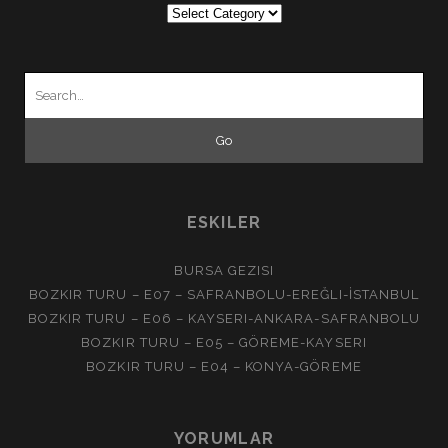
Search
for:
ESKILER
BURSA GEZISI
BOZKIR TURU – E07 – SAFRANBOLU-EREĞLI-İSTANBUL
BOZKIR TURU – E06 – KAYSERI-ANKARA-SAFRANBOLU
BOZKIR TURU – E05 – GÖREME-KAYSERI
BOZKIR TURU – E04 – KONYA-GÖREME
YORUMLAR