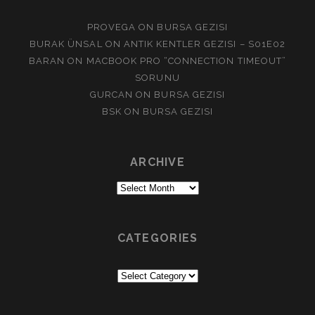
PROVEGA
ON
BURSA GEZISI
BURAK ÜNSAL
ON
ANTIK KENTLER GEZISI – S01E02
BARAN
ON
MACBOOK PRO “CONNECTION TIMEOUT”
SORUNU
GURCAN
ON
BURSA GEZISI
BSK
ON
BURSA GEZISI
ARCHIVE
Archive
CATEGORIES
Categories